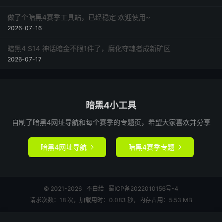
做了个暗黑4赛季工具站，已经稳定 欢迎使用~
2026-07-16
暗黑4 S14 神话暗金不限1件了，腐化夺魂者成新矿区
2026-07-17
暗黑4小工具
自制了暗黑4网址导航和每个赛季的专题页，希望大家喜欢并分享
暗黑4网址导航
暗黑4赛季专题


© 2021-2026
不白给
蜀ICP备2022010156号-4
请求次数：18 次，加载用时：0.083 秒，内存占用：5.53 MB