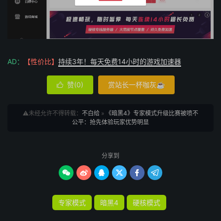
AD：
【性价比】
持续3年！每天免费14小时的游戏加速器
赞(
0
)
赏站长一杯咖灰☕

⚠️未经允许不得转载：
不白给
»
《暗黑4》专家模式升级比赛被喷不
公平：抢先体验玩家优势明显
分享到






专家模式
暗黑4
硬核模式