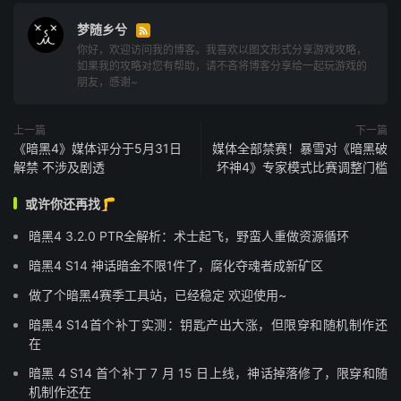
梦随乡兮

你好，欢迎访问我的博客。我喜欢以图文形式分享游戏攻略，
如果我的攻略对您有帮助，请不吝将博客分享给一起玩游戏的
朋友，感谢~
上一篇
下一篇
《暗黑4》媒体评分于5月31日
媒体全部禁赛！暴雪对《暗黑破
解禁 不涉及剧透
坏神4》专家模式比赛调整门槛
或许你还再找🦵
暗黑4 3.2.0 PTR全解析：术士起飞，野蛮人重做资源循环
暗黑4 S14 神话暗金不限1件了，腐化夺魂者成新矿区
做了个暗黑4赛季工具站，已经稳定 欢迎使用~
暗黑4 S14首个补丁实测：钥匙产出大涨，但限穿和随机制作还
在
暗黑 4 S14 首个补丁 7 月 15 日上线，神话掉落修了，限穿和随
机制作还在