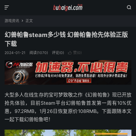


游戏资讯
正文

幻兽帕鲁steam多少钱 幻兽帕鲁抢先体验正版
下载
2024-01-21
阅读(
1070
)
评论(0)
赞(
0
)

大型多人在线生存的宝可梦致敬之作《幻兽帕鲁》现已开放
抢先体验，目前Steam平台幻兽帕鲁首发第一周有10%优
惠，97.2RMB，1月26日恢复原价108RMB。下面跟随本文
一起下载幻兽帕鲁吧！