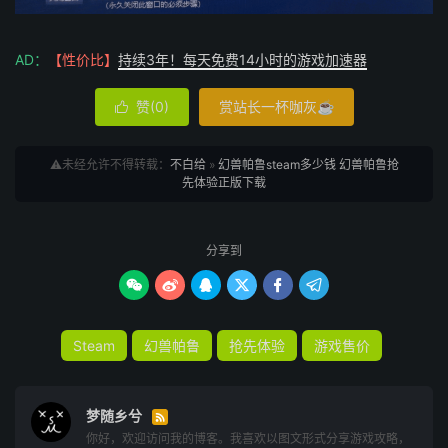
AD：
【性价比】
持续3年！每天免费14小时的游戏加速器
赞(
0
)
赏站长一杯咖灰☕

⚠️未经允许不得转载：
不白给
»
幻兽帕鲁steam多少钱 幻兽帕鲁抢
先体验正版下载
分享到






Steam
幻兽帕鲁
抢先体验
游戏售价
梦随乡兮

你好，欢迎访问我的博客。我喜欢以图文形式分享游戏攻略，