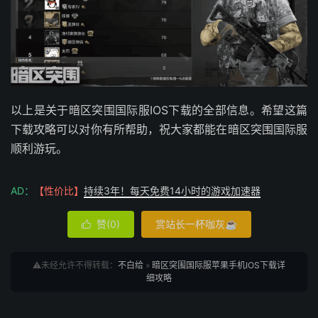
以上是关于暗区突围国际服IOS下载的全部信息。希望这篇
下载攻略可以对你有所帮助，祝大家都能在暗区突围国际服
顺利游玩。
AD：
【性价比】
持续3年！每天免费14小时的游戏加速器
赞(
0
)
赏站长一杯咖灰☕

⚠️未经允许不得转载：
不白给
»
暗区突围国际服苹果手机IOS下载详
细攻略