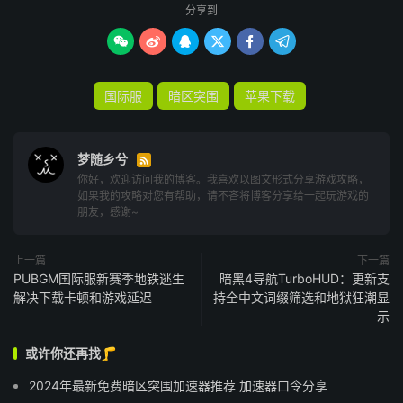
分享到






国际服
暗区突围
苹果下载
梦随乡兮

你好，欢迎访问我的博客。我喜欢以图文形式分享游戏攻略，
如果我的攻略对您有帮助，请不吝将博客分享给一起玩游戏的
朋友，感谢~
上一篇
下一篇
PUBGM国际服新赛季地铁逃生
暗黑4导航TurboHUD：更新支
解决下载卡顿和游戏延迟
持全中文词缀筛选和地狱狂潮显
示
或许你还再找🦵
2024年最新免费暗区突围加速器推荐 加速器口令分享