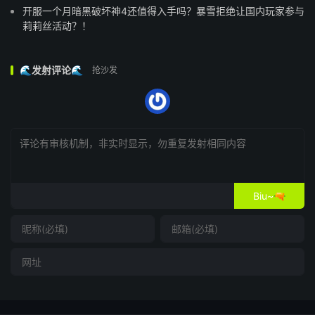
开服一个月暗黑破坏神4还值得入手吗？暴雪拒绝让国内玩家参与
莉莉丝活动？！
🌊发射评论🌊
抢沙发
Biu~🔫