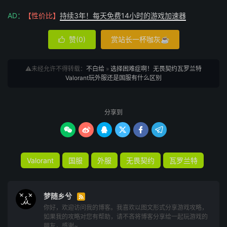
AD：
【性价比】
持续3年！每天免费14小时的游戏加速器
赞(
0
)
赏站长一杯咖灰☕

⚠️未经允许不得转载：
不白给
»
选择困难症啊！无畏契约瓦罗兰特
Valorant玩外服还是国服有什么区别
分享到






Valorant
国服
外服
无畏契约
瓦罗兰特
梦随乡兮

你好，欢迎访问我的博客。我喜欢以图文形式分享游戏攻略，
如果我的攻略对您有帮助，请不吝将博客分享给一起玩游戏的
朋友，感谢~