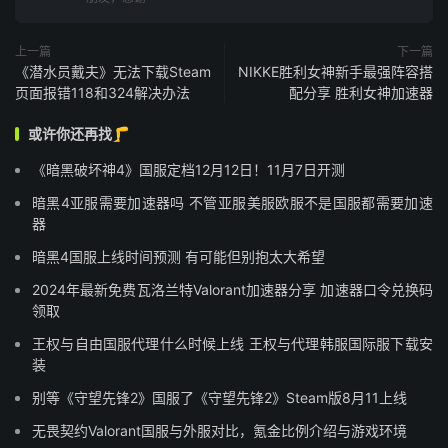
上一篇
下一篇
《潜水员戴夫》无法下载Steam
NIKKE胜利女神新手最强阵容搭
页面报错118和324解决办法
配分享 胜利女神加速器
或许你还再找🦵
《暗黑破坏神4》国服定档12月12日！11月7日开测
暗黑4亚服需要加速器吗 不管亚服美服欧服不是国服都需要加速
器
暗黑4国服上线时间预测 有可能但别抱太大希望
2024年最新免费瓦洛兰特Valorant加速器分享 加速器口令兑换码
领取
王权与自由国服代理什么时候上线 王权与代理韩服国际服下载安
装
别等《守望先锋2》国服了《守望先锋2》Steam版8月11上线
无畏契约Valorant国服与外服对比，氪金比例介绍与游戏环境