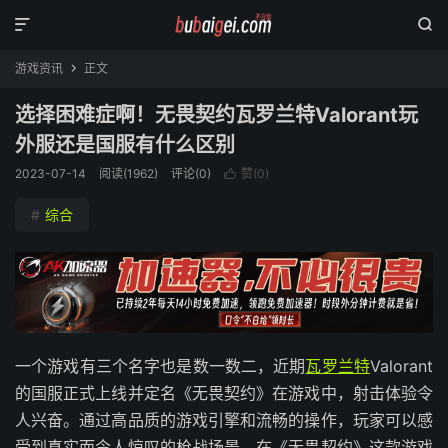


游戏资讯
正文

选择困难症啊！无畏契约瓦罗兰特Valorant玩
外服还是国服有什么区别
2023-07-14
阅读(
1962
)
评论(0)
赞(
0
)

#
综合
一个游戏有三个名字也是数一数二，近期
瓦罗兰特
Valorant
的国服正式上线并定名《无畏契约》在游戏中，射击体验令
人兴奋。通过高品质的游戏引擎和流畅的操作，玩家可以感
受到真实而令人惊叹的枪战场景。在《无畏契约》这款游戏