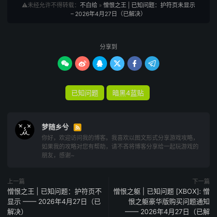
⚠️未经允许不得转载：
不白给
»
憎恨之王 | 已知问题：护符页未显示
– 2026年4月27日（已解决）
分享到






已知问题
暗黑4蓝贴
梦随乡兮

你好，欢迎访问我的博客。我喜欢以图文形式分享游戏攻略，
如果我的攻略对您有帮助，请不吝将博客分享给一起玩游戏的
朋友，感谢~
上一篇
下一篇
憎恨之王 | 已知问题：护符页不
憎恨之躯 | 已知问题 [XBOX]: 憎
显示 —— 2026年4月27日（已
恨之躯豪华版购买问题通知
解决）
—— 2026年4月27日（已解