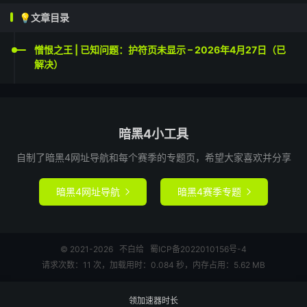
💡文章目录
憎恨之王 | 已知问题：护符页未显示 – 2026年4月27日（已
解决）
暗黑4小工具
自制了暗黑4网址导航和每个赛季的专题页，希望大家喜欢并分享
暗黑4网址导航
暗黑4赛季专题


© 2021-2026
不白给
蜀ICP备2022010156号-4
请求次数：11 次，加载用时：0.084 秒，内存占用：5.62 MB
领加速器时长