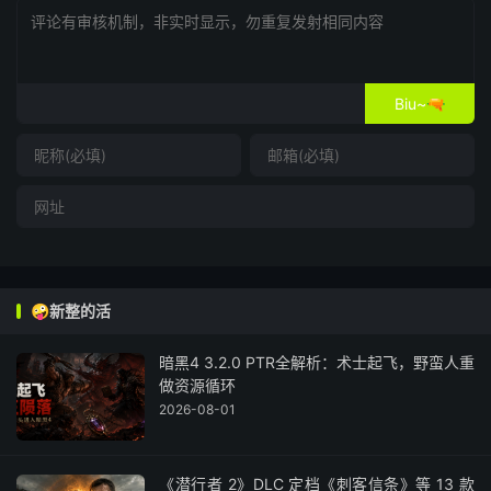
Biu~🔫
🤪新整的活
暗黑4 3.2.0 PTR全解析：术士起飞，野蛮人重
做资源循环
2026-08-01
《潜行者 2》DLC 定档《刺客信条》等 13 款