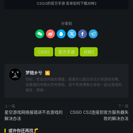
CSGO的官方手游 安卓如何下载对峙2
分享到






CSGO
官方手游
对峙2
梦随乡兮

你好，欢迎访问我的博客。我喜欢以图文形式分享游戏攻略，
如果我的攻略对您有帮助，请不吝将博客分享给一起玩游戏的
朋友，感谢~
上一篇
下一篇
星空游戏网络报错进不去游戏的
CSGO CS2连接到官方服务器失
解决办法
败的解决办法
或许你还再找🦵