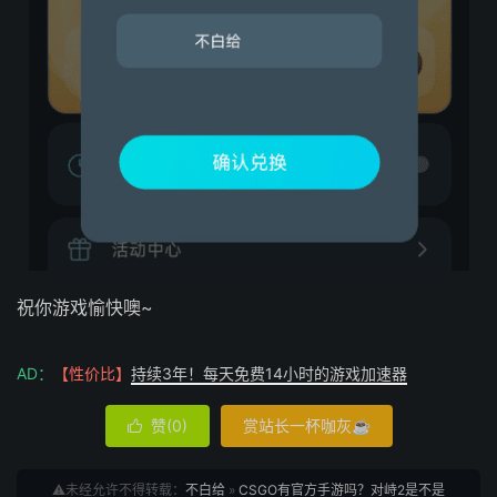
祝你游戏愉快噢~
AD：
【性价比】
持续3年！每天免费14小时的游戏加速器
赞(
0
)
赏站长一杯咖灰☕

⚠️未经允许不得转载：
不白给
»
CSGO有官方手游吗？对峙2是不是