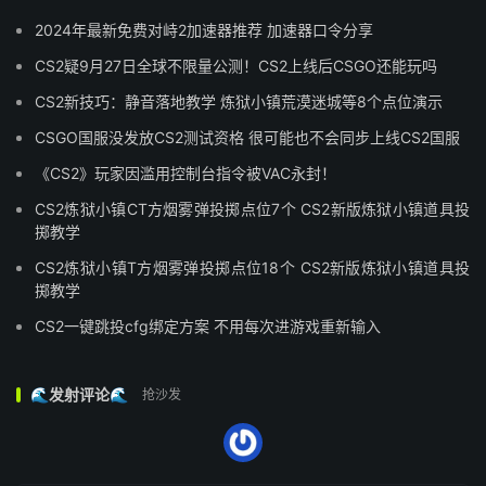
2024年最新免费对峙2加速器推荐 加速器口令分享
CS2疑9月27日全球不限量公测！CS2上线后CSGO还能玩吗
CS2新技巧：静音落地教学 炼狱小镇荒漠迷城等8个点位演示
CSGO国服没发放CS2测试资格 很可能也不会同步上线CS2国服
《CS2》玩家因滥用控制台指令被VAC永封！
CS2炼狱小镇CT方烟雾弹投掷点位7个 CS2新版炼狱小镇道具投
掷教学
CS2炼狱小镇T方烟雾弹投掷点位18个 CS2新版炼狱小镇道具投
掷教学
CS2一键跳投cfg绑定方案 不用每次进游戏重新输入
🌊发射评论🌊
抢沙发