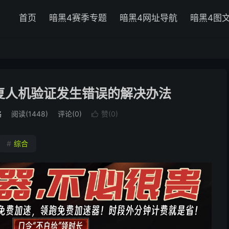
首页
暗黑4赛季专题
暗黑4网址导航
暗黑4图
重复人机验证发生错误的解决办法
略
阅读(
1448
)
评论(0)
赞(
0
)

#
综合