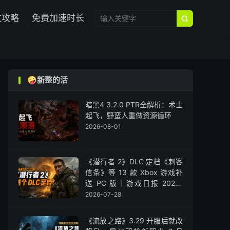

文攻略
免费加速时长

🤪新整的活
暗黑4 3.2.0 PTR全解析：术士
起飞，野蛮人重做资源循环
2026-08-01
《潜行者 2》DLC 定档《刺客
信条》等 13 款 Xbox 游戏补
送 PC 版｜游戏日报 2026-
07-28
2026-07-28
《流放之路》3.29 开服后就改