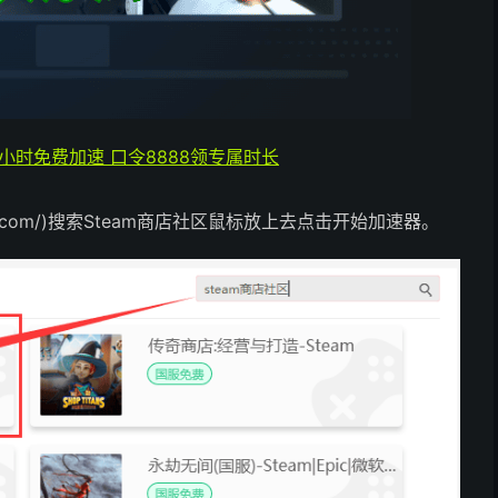
4小时免费加速 口令8888领专属时长
eedy.com/)搜索Steam商店社区鼠标放上去点击开始加速器。