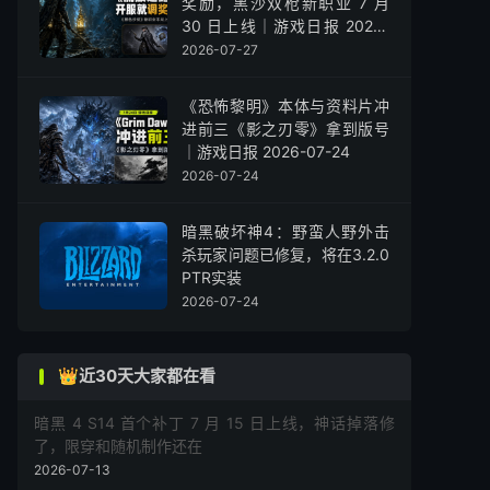
奖励，黑沙双枪新职业 7 月
30 日上线｜游戏日报 2026-
07-27
2026-07-27
《恐怖黎明》本体与资料片冲
进前三《影之刃零》拿到版号
｜游戏日报 2026-07-24
2026-07-24
暗黑破坏神4：野蛮人野外击
杀玩家问题已修复，将在3.2.0
PTR实装
2026-07-24
👑近30天大家都在看
暗黑 4 S14 首个补丁 7 月 15 日上线，神话掉落修
了，限穿和随机制作还在
2026-07-13