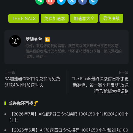






THE FINALS
免费加速器
加速器大全
最终决战
梦随乡兮

你好，欢迎访问我的博客。我喜欢以图文形式分享游戏攻略，
如果我的攻略对您有帮助，请不吝将博客分享给一起玩游戏的
朋友，感谢~
上一篇
下一篇
3A加速器CDK口令兑换码免费
The Finals最终决战首日补丁更
领取48小时加速时长
新翻译：第一赛季开启/开放通
行证/枪械大幅调整
或许你还再找🦵
【2026年7月】AK加速器口令兑换码 100张50小时和20张100小
时卡
【2026年6月】AK加速器口令兑换码 100张50小时和20张100