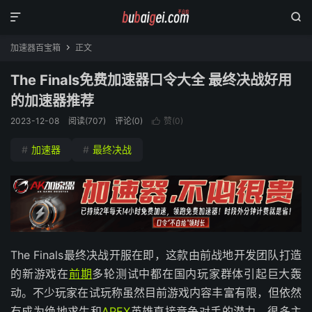


加速器百宝箱
正文

The Finals免费加速器口令大全 最终决战好用
的加速器推荐
2023-12-08
阅读(
707
)
评论(0)
赞(
0
)

#
加速器
#
最终决战
The Finals最终决战开服在即，这款由前战地开发团队打造
的新游戏在
前期
多轮测试中都在国内玩家群体引起巨大轰
动。不少玩家在试玩称虽然目前游戏内容丰富有限，但依然
有成为绝地求生和
APEX
英雄直接竞争对手的潜力，很多主