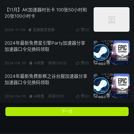
阅读(
3822
)
【11月】AK加速器时长卡 100张50小时和
20张100小时卡
2024-11-09
加速器百宝箱
赞(
3
)


阅读(
828
)
2024年最新免费星引擎Party加速器分享
加速器口令兑换码领取
2024-04-10
AI帕鲁
阅读(
1002
)
赞(
0
)


2024年最新免费新枫之谷台服加速器分享
加速器口令兑换码领取
2024-04-10
AI帕鲁
阅读(
357
)
赞(
0
)


下一页