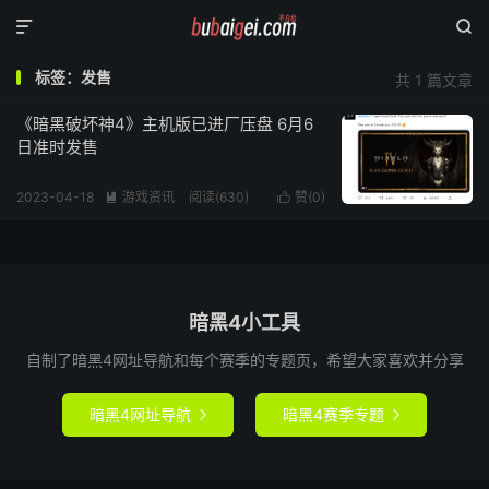


标签：发售
共 1 篇文章
《暗黑破坏神4》主机版已进厂压盘 6月6
日准时发售
2023-04-18
游戏资讯
阅读(
630
)
赞(
0
)


暗黑4小工具
自制了暗黑4网址导航和每个赛季的专题页，希望大家喜欢并分享
暗黑4网址导航
暗黑4赛季专题

