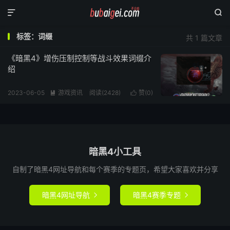


标签：词缀
共 1 篇文章
《暗黑4》增伤压制控制等战斗效果词缀介
绍
2023-06-05
游戏资讯
阅读(
2428
)
赞(
0
)


暗黑4小工具
自制了暗黑4网址导航和每个赛季的专题页，希望大家喜欢并分享
暗黑4网址导航
暗黑4赛季专题

