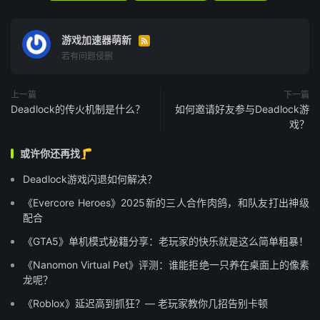
游戏加速器萌新

若有问题侵删
上一篇
下一篇
Deadlock的传火机制是什么？
如何邀请好友参与Deadlock游
戏？
或许你还再找🦵
Deadlock游戏闪退如何解决？
《Evercore Heroes》2025新的三人合作肉鸽，和队友打出神级
配合
《GTA5》单机模式秘籍分享：老玩家的快乐就是这么简单粗暴！
《Nanomon Virtual Pet》评测：谁能拒绝一只养在桌面上的像素
龙呢？
《Roblox》延迟高到抓狂？— 老玩家教你几招告别卡顿