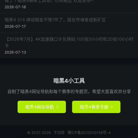
做了个暗黑4赛季工具站，已经稳定 欢迎使用~
2026-07-16
暗黑4 S14 神话暗金不限1件了，腐化夺魂者成新矿区
2026-07-17
【2026年7月】AK加速器口令兑换码 100张50小时和20张100小时
卡
2026-07-13
暗黑4小工具
自制了暗黑4网址导航和每个赛季的专题页，希望大家喜欢并分享
暗黑4网址导航
暗黑4赛季专题


© 2021-2026
不白给
蜀ICP备2022010156号-4