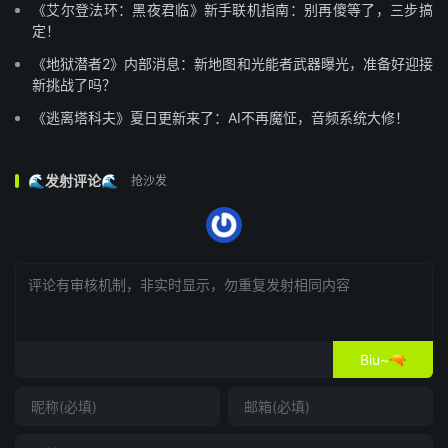
《艾尔登法环：黑夜君临》新手联机指南：别再傻等了，三步搞
定！
《地狱潜者2》内部消息：新地图和光能者武器曝光，准备好迎接
新挑战了吗？
《逃离塔科夫》夏日更新来了：AI不再魔怔，音频系统大修！
🌊发射评论🌊
抢沙发
Biu~🔫