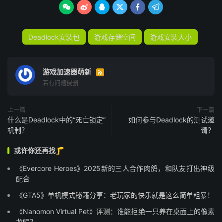






Deadlock安装包
游戏存储空间
游戏安装大小
游戏加速器萌新

若有问题侵删
上一篇
下一篇
什么是Deadlock中的“死亡锁定”
如何参与Deadlock的测试邀
机制？
请？
或许你还再找🦵
《Evercore Heroes》2025新的三人合作肉鸽，和队友打出神级
配合
《GTA5》单机模式秘籍分享：老玩家的快乐就是这么简单粗暴！
《Nanomon Virtual Pet》评测：谁能拒绝一只养在桌面上的像素
龙呢？