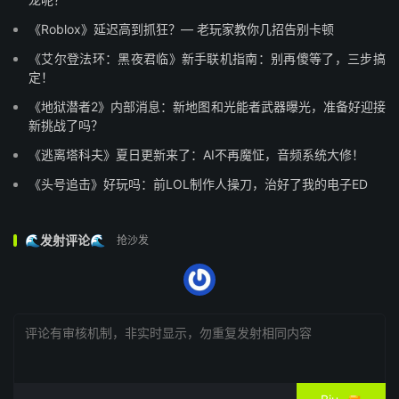
《Roblox》延迟高到抓狂？— 老玩家教你几招告别卡顿
《艾尔登法环：黑夜君临》新手联机指南：别再傻等了，三步搞
定！
《地狱潜者2》内部消息：新地图和光能者武器曝光，准备好迎接
新挑战了吗？
《逃离塔科夫》夏日更新来了：AI不再魔怔，音频系统大修！
《头号追击》好玩吗：前LOL制作人操刀，治好了我的电子ED
🌊发射评论🌊
抢沙发