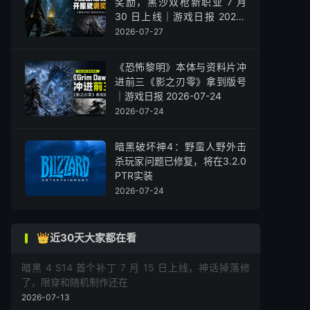
奖励，黑沙双枪新职业 7 月
30 日上线｜游戏日报 2026-
07-27
2026-07-27
《恐怖黎明》本体与资料片冲
进前三《影之刃零》拿到版号
｜游戏日报 2026-07-24
2026-07-24
暗黑破坏神4：野蛮人野外击
杀玩家问题已修复，将在3.2.0
PTR实装
2026-07-24
👑近30天大家都在看
暗黑 4 S14 首个补丁 7 月 15 日上线，神话掉落修
了，限穿和随机制作还在
2026-07-13