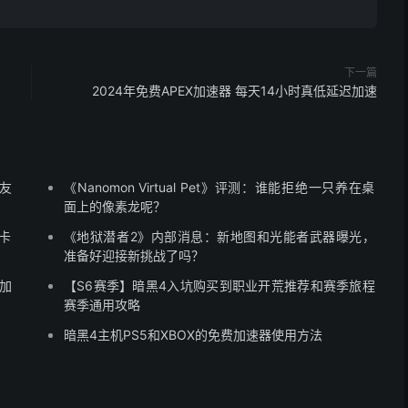
下一篇
2024年免费APEX加速器 每天14小时真低延迟加速
队友
《Nanomon Virtual Pet》评测：谁能拒绝一只养在桌
面上的像素龙呢？
别卡
《地狱潜者2》内部消息：新地图和光能者武器曝光，
准备好迎接新挑战了吗？
加
【S6赛季】暗黑4入坑购买到职业开荒推荐和赛季旅程
赛季通用攻略
暗黑4主机PS5和XBOX的免费加速器使用方法