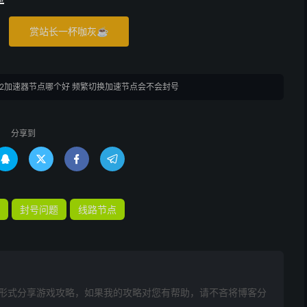
赏站长一杯咖灰☕
2加速器节点哪个好 频繁切换加速节点会不会封号
分享到




封号问题
线路节点
形式分享游戏攻略，如果我的攻略对您有帮助，请不吝将博客分