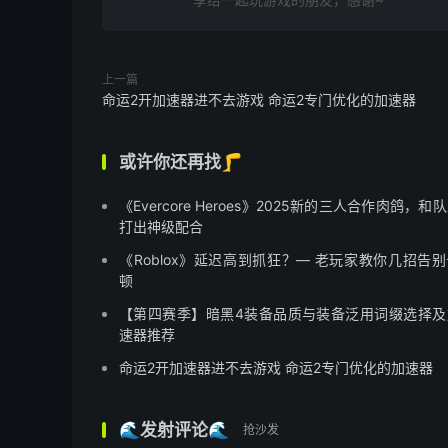
上一篇
命运2开加速器进不去游戏 命运2专门优化的加速器
或许你还再找🦵
《Evercore Heroes》2025新的三人合作肉鸽，和
打出神级配合
《Roblox》延迟高到抓狂？— 老玩家教你几招告
顿
【第四赛季】暗黑4装备品质与装备泛用词缀选择及
速器推荐
命运2开加速器进不去游戏 命运2专门优化的加速器
🌊发射评论🌊
抢沙发