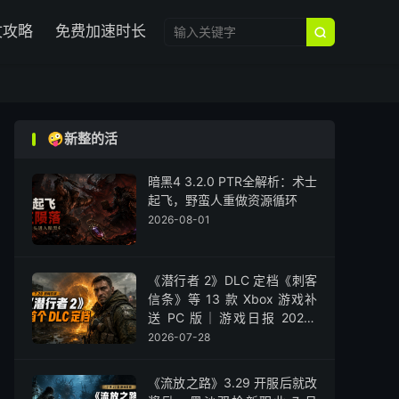

文攻略
免费加速时长

🤪新整的活
暗黑4 3.2.0 PTR全解析：术士
起飞，野蛮人重做资源循环
2026-08-01
《潜行者 2》DLC 定档《刺客
信条》等 13 款 Xbox 游戏补
送 PC 版｜游戏日报 2026-
07-28
2026-07-28
《流放之路》3.29 开服后就改