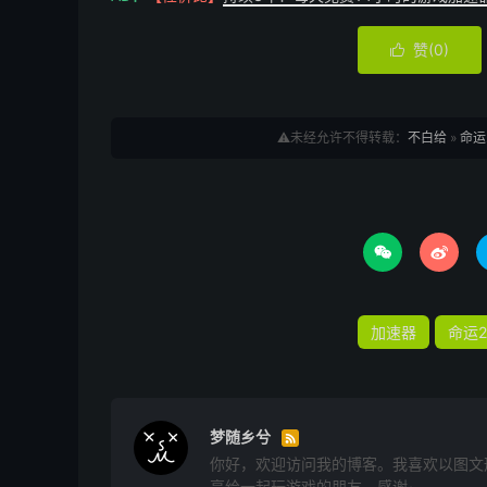
赞(
0
)

⚠️未经允许不得转载：
不白给
»
命运


加速器
命运2
梦随乡兮

你好，欢迎访问我的博客。我喜欢以图文
享给一起玩游戏的朋友，感谢~