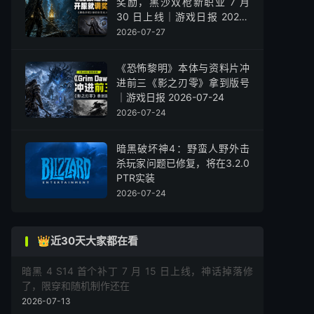
奖励，黑沙双枪新职业 7 月
30 日上线｜游戏日报 2026-
07-27
2026-07-27
《恐怖黎明》本体与资料片冲
进前三《影之刃零》拿到版号
｜游戏日报 2026-07-24
2026-07-24
暗黑破坏神4：野蛮人野外击
杀玩家问题已修复，将在3.2.0
PTR实装
2026-07-24
👑近30天大家都在看
暗黑 4 S14 首个补丁 7 月 15 日上线，神话掉落修
了，限穿和随机制作还在
2026-07-13