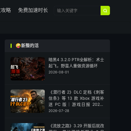

文攻略
免费加速时长

🤪新整的活
暗黑4 3.2.0 PTR全解析：术士
起飞，野蛮人重做资源循环
2026-08-01
《潜行者 2》DLC 定档《刺客
信条》等 13 款 Xbox 游戏补
送 PC 版｜游戏日报 2026-
07-28
2026-07-28
《流放之路》3.29 开服后就改