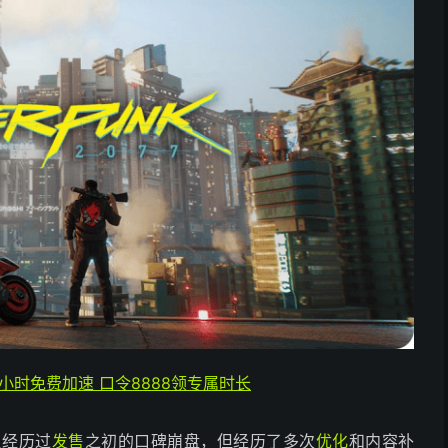
4小时免费加速 口令8888领专属时长
虽经历过
发售
之初的口碑崩盘，但经历了多次
优化
和内容补