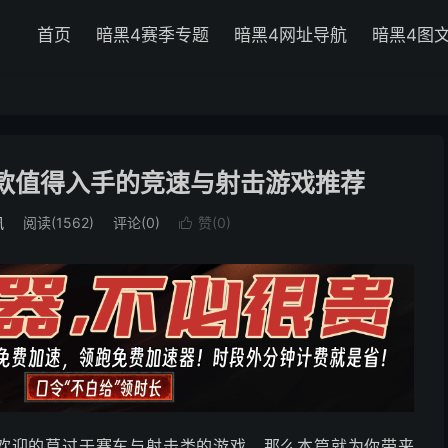
首页
暗黑4赛季专题
暗黑4网址导航
暗黑4图
！5款值得入手的竞速与射击游戏推荐
讯
阅读(
1562
)
评论(0)
赞(
0
)

玩家欢迎的莫过于赛车与射击类的游戏，那么本篇就为你带来