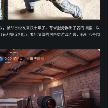
击游戏，虽然已经发售快十年了，育碧服务器出了名的拉胯，以
打巷战短兵相接可破坏墙体的射击类游戏而言，彩虹六号围