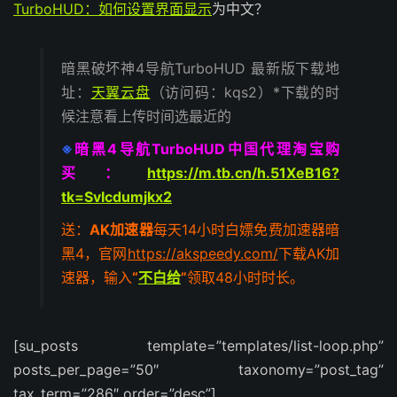
TurboHUD：如何设置界面
显示
为中文？
暗黑破坏神4导航TurboHUD 最新版下载地
址：
天翼云盘
（访问码：kqs2）*下载的时
候注意看上传时间选最近的
※
暗黑4导航TurboHUD中国代理淘宝购
买：
https://m.tb.cn/h.51XeB16?
tk=SvIcdumjkx2
送：
AK加速器
每天14小时白嫖免费加速器暗
黑4，官网
https://akspeedy.com/
下载AK加
速器，输入
“
不白给
”
领取48小时时长。
[su_posts template=”templates/list-loop.php”
posts_per_page=”50″ taxonomy=”post_tag”
tax_term=”286″ order=”desc”]