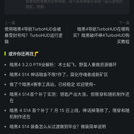
如果我的攻略对您有帮助，请不吝将博客分享给一起玩游戏的
朋友，感谢~
上一篇
下一篇
使用暗黑4导航TurboHUD会被
暗黑4导航TurboHUD在哪购
暴雪封号吗？TurboHUD运行逻
买？暗黑破坏神4TurboHUD购
辑
买教程
或许你还再找🦵
暗黑4 3.2.0 PTR全解析：术士起飞，野蛮人重做资源循环
暗黑4 S14 神话暗金不限1件了，腐化夺魂者成新矿区
做了个暗黑4赛季工具站，已经稳定 欢迎使用~
暗黑4 S14首个补丁实测：钥匙产出大涨，但限穿和随机制作还
在
暗黑 4 S14 首个补丁 7 月 15 日上线，神话掉落修了，限穿和随
机制作还在
暗黑4 S14 装备怎么从过渡做到毕业？做装简单说明