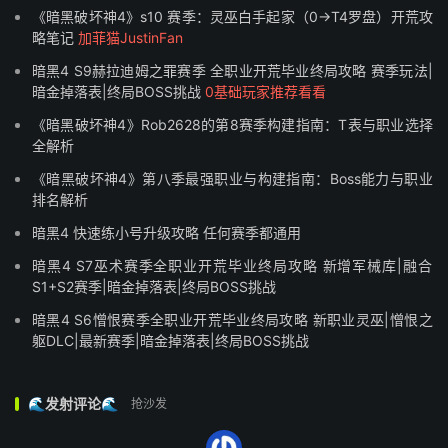
《暗黑破坏神4》s10 赛季：灵巫白手起家（0→T4罗盘）开荒攻
略笔记
加菲猫JustinFan
暗黑4 S9赫拉迪姆之罪赛季 全职业开荒毕业终局攻略 赛季玩法|
暗金掉落表|终局BOSS挑战
0基础玩家推荐看看
《暗黑破坏神4》Rob2628的第8赛季构建指南：T表与职业选择
全解析
《暗黑破坏神4》第八季最强职业与构建指南：Boss能力与职业
排名解析
暗黑4 快速练小号升级攻略 任何赛季都通用
暗黑4 S7巫术赛季全职业开荒毕业终局攻略 新增军械库|融合
S1+S2赛季|暗金掉落表|终局BOSS挑战
暗黑4 S6憎恨赛季全职业开荒毕业终局攻略 新职业灵巫|憎恨之
躯DLC|最新赛季|暗金掉落表|终局BOSS挑战
🌊发射评论🌊
抢沙发