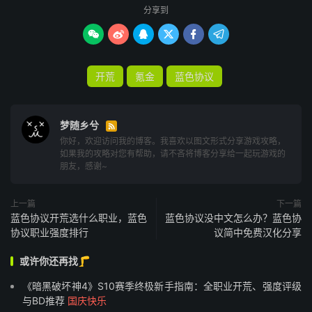
分享到






开荒
氪金
蓝色协议
梦随乡兮

你好，欢迎访问我的博客。我喜欢以图文形式分享游戏攻略，
如果我的攻略对您有帮助，请不吝将博客分享给一起玩游戏的
朋友，感谢~
上一篇
下一篇
蓝色协议开荒选什么职业，蓝色
蓝色协议没中文怎么办？蓝色协
协议职业强度排行
议简中免费汉化分享
或许你还再找🦵
《暗黑破坏神4》S10赛季终极新手指南：全职业开荒、强度评级
与BD推荐
国庆快乐