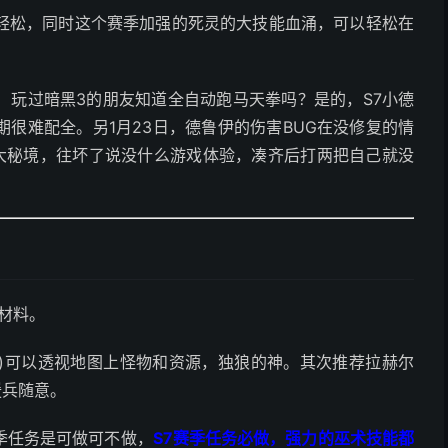
轻松，同时这个赛季加强的死灵的大技能血涌，可以轻松在
！玩过暗黑3的朋友知道全自动跑马天拳吗？是的，S7小德
很难配全。另1月23日，德鲁伊的伤害BUG在没修复的情
层大秘境，往坏了说没什么游戏体验，凑齐后打两把自己就没
材料。
)可以透视地图上怪物和资源，独狼的神。其次推荐拉赫尔
援兵随意。
季任务是可做可不做，
S7赛季任务必做，强力的巫术技能都