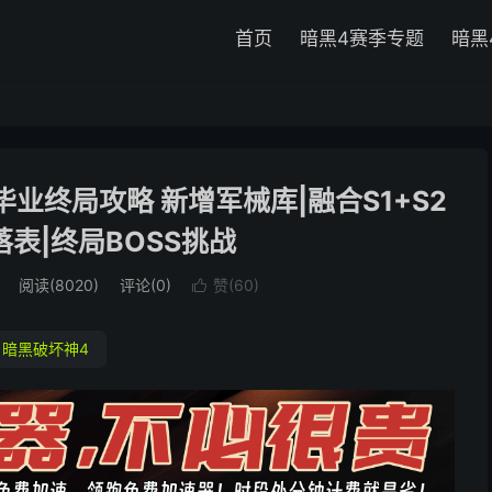
首页
暗黑4赛季专题
暗黑
毕业终局攻略 新增军械库|融合S1+S2
落表|终局BOSS挑战
阅读(
8020
)
评论(0)
赞(
60
)

暗黑破坏神4