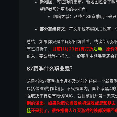
新地图
：库拉斯特集市。新地图包含了幽
望解锁额外更多的技能点。
幽暗之城：从整个S6赛季玩下来
部分高级符文
：符文系统不买DLC也有，
总结，如果你只是老玩家回坑看看，或者新玩家
有过打折了，
目前(1月23日)有打折
活动
，
原价
价入，要么就等打折入。一般赛季中期暴雪还会
S7赛季什么职业强？
暗黑4的S7赛季热度远不及之前的任何一个新赛
包括做BD的作者们。不只是国内，国外暗黑4
强取决于有没有增伤BUG，就目前刚开第一天来
别的溢出。如果你把它当做单机游戏或是和朋友
砖
还是别了，很多排骨人连买游戏的钱都没赚回