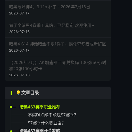
暗黑破坏神4：3.1.1a 补丁 - 2026年7月16日
2026-07-17
做了个暗黑4赛季工具站，已经稳定 欢迎使用~
2026-07-16
暗黑4 S14 神话暗金不限1件了，腐化夺魂者成新矿区
2026-07-17
【2026年7月】AK加速器口令兑换码 100张50小时
和20张100小时卡
2026-07-13
💡文章目录
暗黑4S7赛季职业推荐
不买DLC能不能玩S7赛季？
S7赛季什么职业强？
暗黑4S7赛季开荒攻略