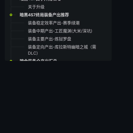
关于升级
暗黑4S7终局装备产出推荐
装备稳定效率产出-赛季绿潮
装备中期产出-工匠魔渊(大米/深坑)
装备主要产出-炼狱罗盘
装备定向产出-库拉斯特幽暗之城（需
DLC）
暗金装备全产出汇总
暗黑4S6速刷终局材料推荐
暗黑4速刷终局BOSS门票的方法
暗黑4DLC组队玩法-黑暗堡垒
总结