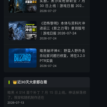
奖励，黑沙双枪新职业 7 月
30 日上线｜游戏日报 2026-
07-27
2026-07-27
《恐怖黎明》本体与资料片冲
进前三《影之刃零》拿到版号
｜游戏日报 2026-07-24
2026-07-24
暗黑破坏神4：野蛮人野外击
杀玩家问题已修复，将在3.2.0
PTR实装
2026-07-24
👑近30天大家都在看
暗黑 4 S14 首个补丁 7 月 15 日上线，神话掉落修
了，限穿和随机制作还在
2026-07-13