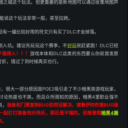
暗之城这个玩法。但更重要的是新地图可以通过收集地图声
只能说这个玩法非常一般，甚至拉跨。
但有一撮比较好用的符文只有买了DLC才会掉落。
刚入坑。建议先玩玩这个赛季，不
好玩
就赶紧跑！DLC已经
不值得入！！！
游戏本体和DLC这类的东西要么你就首发原
打折，错过了到时候再买也行。
季，很大一部分原因是POE2吸引走了不少暗黑类游戏玩家，
的讨论热度也不高。而且众所周知的原因，暗黑4里职业强不
说，
装备和门票复制BUG依然没解决，德鲁伊的伤害BUG级
一起打打装备快乐快乐，那还是不错的。但想要靠
暗黑4搬
来。