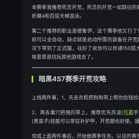
本赛季我推荐死灵开荒，死灵的开荒一如既往的
折磨4和百层天梯游泳。
第二个推荐的职业是德鲁伊，这个赛季他又行了
就可以全自动，缺点就是启动所需的装备在开荒期
况下带到了正式服，往好了说你可以秒通150
啥意思退坑玩其他游戏去了。
暗黑4S7赛季开荒攻略
上线两件事，1、先去衣柜把狗狗带上帮你捡钱捡
2、再去巢穴把佣兵带上，推荐优先苏波(
弓箭
手
(男蛮子)技能可以常驻补护甲，开荒期也好使。
完成上面两件事后，开始做赛季任务。以往的赛