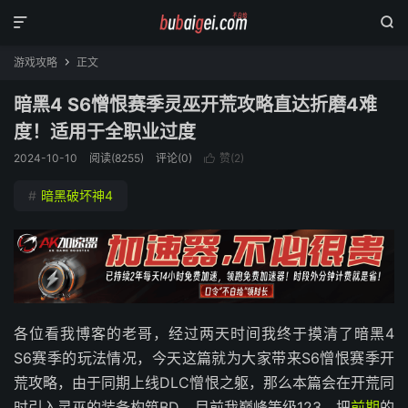


游戏攻略
正文

暗黑4 S6憎恨赛季灵巫开荒攻略直达折磨4难
度！适用于全职业过度
2024-10-10
阅读(
8255
)
评论(0)
赞(
2
)

#
暗黑破坏神4
各位看我博客的老哥，经过两天时间我终于摸清了暗黑4
S6赛季的玩法情况，今天这篇就为大家带来S6憎恨赛季开
荒攻略，由于同期上线DLC憎恨之躯，那么本篇会在开荒同
时引入灵巫的装备构筑BD，目前我巅峰等级123，把
前期
的