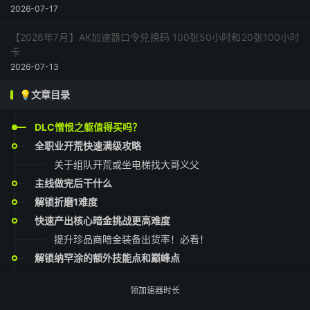
2026-07-17
【2026年7月】AK加速器口令兑换码 100张50小时和20张100小时
卡
2026-07-13
💡文章目录
DLC憎恨之躯值得买吗？
全职业开荒快速满级攻略
关于组队开荒或坐电梯找大哥义父
主线做完后干什么
解锁折磨1难度
快速产出核心暗金挑战更高难度
提升珍品商暗金装备出货率！必看！
解锁纳罕涂的额外技能点和巅峰点
我写文时的S6进度
领加速器时长