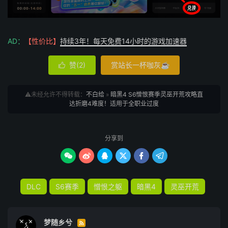
AD：
【性价比】
持续3年！每天免费14小时的游戏加速器
赞(
2
)
赏站长一杯咖灰☕

⚠️未经允许不得转载：
不白给
»
暗黑4 S6憎恨赛季灵巫开荒攻略直
达折磨4难度！适用于全职业过度
分享到






DLC
S6赛季
憎恨之躯
暗黑4
灵巫开荒
梦随乡兮
