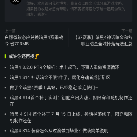
你好，欢迎访问我的博客。我喜欢以图文形式分享游戏攻略，
如果我的攻略对您有帮助，请不吝将博客分享给一起玩游戏的
朋友，感谢~
上一篇
下一篇
白嫖微软必应兑换暗黑4赛季战
【S7赛季】暗黑4神话暗金和各
令 省70RMB
职业暗金全域掉落玩法汇总
或许你还再找🦵
暗黑4 3.2.0 PTR全解析：术士起飞，野蛮人重做资源循环
暗黑4 S14 神话暗金不限1件了，腐化夺魂者成新矿区
做了个暗黑4赛季工具站，已经稳定 欢迎使用~
暗黑4 S14首个补丁实测：钥匙产出大涨，但限穿和随机制作还
在
暗黑 4 S14 首个补丁 7 月 15 日上线，神话掉落修了，限穿和随
机制作还在
暗黑4 S14 装备怎么从过渡做到毕业？做装简单说明