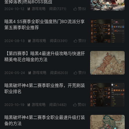
金掉落表|终局BOSS挑战
2024-10-12
游戏攻略
阅读(
7271
)
赞(
5
)


暗黑4 S5赛季全职业强度热门BD流派分享
第五赛季职业推荐
2024-08-13
游戏攻略
阅读(
3391
)
赞(
1
)


【第四赛季】暗黑4最速升级攻略与快速肝
精美电花合暗金的方法
2024-05-24
游戏攻略
阅读(
6203
)
赞(
1
)


暗黑破坏神4第二赛季职业推荐，开荒刷装
职业排名
2023-10-19
游戏攻略
阅读(
1482
)
赞(
0
)


暗黑破坏神4第二赛季全职业最速升级打装
备的方法