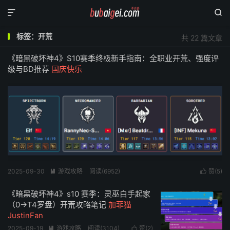


标签：开荒
共 22 篇文章
《暗黑破坏神4》S10赛季终极新手指南：全职业开荒、强度评
级与BD推荐
国庆快乐
2025-09-30
游戏攻略
阅读(
6952
)
赞(
5
)


《暗黑破坏神4》s10 赛季：灵巫白手起家
（0→T4罗盘）开荒攻略笔记
加菲猫
JustinFan
2025-09-19
游戏攻略
阅读(
3104
)
赞(
2
)

