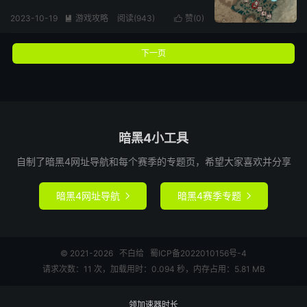
2023-10-19
游戏攻略
阅读(
943
)
赞(
0
)


下一页
暗黑4小工具
自制了暗黑4网址导航和每个赛季的专题页，希望大家喜欢并分享
暗黑4网址导航
暗黑4赛季专题


© 2021-2026
不白给
蜀ICP备2022010156号-4
请求次数：11 次，加载用时：0.094 秒，内存占用：5.81 MB
领加速器时长