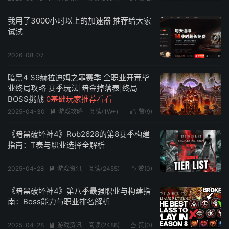
我用了3000小时以上的加速器 推荐给大家
试试
2026-08-07
暗黑4 S9赫拉迪姆之罪赛季 全职业开荒毕
业终局攻略 赛季玩法|暗金掉落表|终局
BOSS挑战
0基础玩家推荐看看
2025-04-30
游戏攻略
阅读(
1W+
)
赞(
9
)


《暗黑破坏神4》Rob2628的第8赛季构建
指南：T表与职业选择全解析
2025-04-28
游戏资讯
阅读(
2455
)
赞(
0
)


《暗黑破坏神4》第八季最强职业与构建指
南：Boss能力与职业排名解析
2025-04-28
游戏资讯
阅读(
2488
)
赞(
0
)

