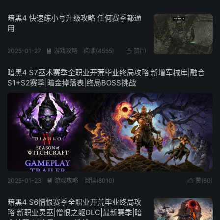
暗黑4 快速练小号升级攻略 任何赛季都通
用
2025-01-27
游戏攻略
阅读(
4555
)
赞(
1
)


暗黑4 S7巫术赛季全职业开荒毕业终局攻略 新增军械库|融合
S1+S2赛季|暗金掉落表|终局BOSS挑战
2025-01-23
游戏攻略
阅读(
8010
)
赞(
60
)


暗黑4 S6憎恨赛季全职业开荒毕业终局攻
略 新职业灵巫|憎恨之躯DLC|最新赛季|暗