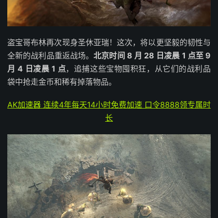
盗宝哥布林再次现身圣休亚瑞！这次，将以更坚毅的韧性与
全新的战利品重返战场。
北京时间 8 月 28 日凌晨 1 点至 9
月 4 日凌晨 1 点
，追捕这些宝物囤积狂，从它们的战利品
袋中抢走金币和稀有掉落物品。
AK加速器 连续4年每天14小时免费加速 口令8888领专属时
长