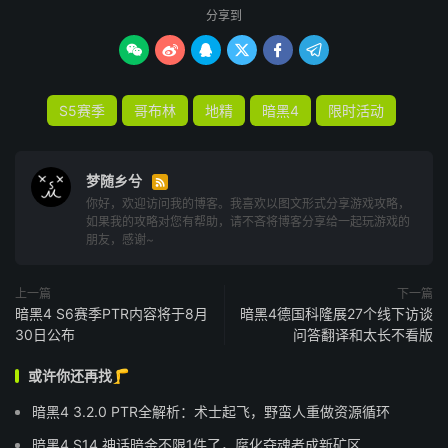
分享到






S5赛季
哥布林
地精
暗黑4
限时活动
梦随乡兮

你好，欢迎访问我的博客。我喜欢以图文形式分享游戏攻略，
如果我的攻略对您有帮助，请不吝将博客分享给一起玩游戏的
朋友，感谢~
上一篇
下一篇
暗黑4 S6赛季PTR内容将于8月
暗黑4德国科隆展27个线下访谈
30日公布
问答翻译和太长不看版
或许你还再找🦵
暗黑4 3.2.0 PTR全解析：术士起飞，野蛮人重做资源循环
暗黑4 S14 神话暗金不限1件了，腐化夺魂者成新矿区