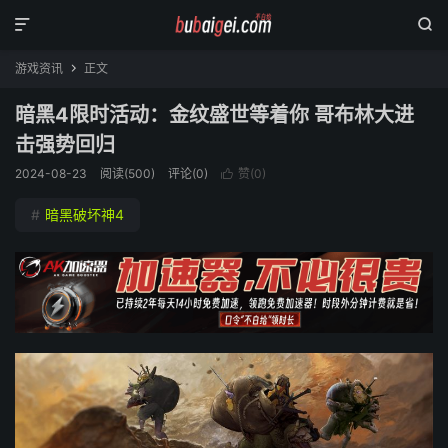


游戏资讯
正文

暗黑4限时活动：金纹盛世等着你 哥布林大进
击强势回归
2024-08-23
阅读(
500
)
评论(0)
赞(
0
)

#
暗黑破坏神4