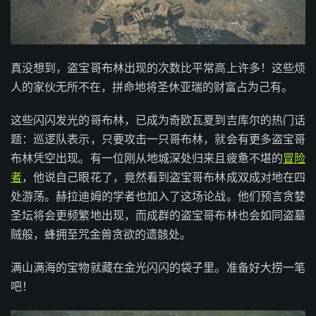
真没想到，盗宝哥布林出现的次数比平常高上许多！这些烦
人的家伙无所不在，拼命地将圣休亚瑞的财富占为己有。
这些闪闪发光的哥布林，已成为奇欧瓦夏到吉库尔的热门话
题：巡逻队表示，只要攻击一只哥布林，就会有更多盗宝哥
布林凭空出现。有一位刚从地城深处归来且疲惫不堪的
冒险
者
，他说自己眼花了，竟然看到盗宝哥布林成双成对地在四
处游荡。赫拉迪姆的学者也加入了这场论战。他们预言贪婪
圣坛将会更频繁地出现，而成群的盗宝哥布林也会如同盗墓
贼般，蜂拥至咒金兽贪欲的遗骸处。
满山满海的宝物就藏在金光闪闪的袋子里。准备好大捞一笔
吧！