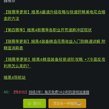
器推荐
【随赛季更新】暗黑4最速升级攻略与快速肝精美电花合暗
金的方法
【第四赛季】暗黑4新赛季各职业开荒速刷冲层现状
【随赛季更新】暗黑4装备精造花费收益入门到精通详解 附
精造消耗表
【随赛季更新】暗黑4精造装备技能进阶攻略 +7冷面反攻
利用怎么来的？
暗黑4导航站
AD：
【性价比】
持续3年！每天免费14小时的游戏加速器
赞(
0
)
赏站长一杯咖灰☕
