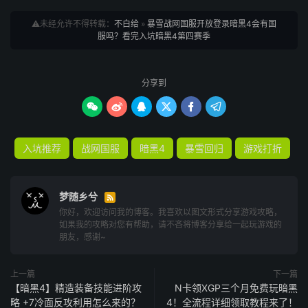
⚠️未经允许不得转载：
不白给
»
暴雪战网国服开放登录暗黑4会有国
服吗？看完入坑暗黑4第四赛季
分享到






入坑推荐
战网国服
暗黑4
暴雪回归
游戏打折
梦随乡兮

你好，欢迎访问我的博客。我喜欢以图文形式分享游戏攻略，
如果我的攻略对您有帮助，请不吝将博客分享给一起玩游戏的
朋友，感谢~
上一篇
下一篇
【暗黑4】精造装备技能进阶攻
N卡领XGP三个月免费玩暗黑
略 +7冷面反攻利用怎么来的？
4！全流程详细领取教程来了！