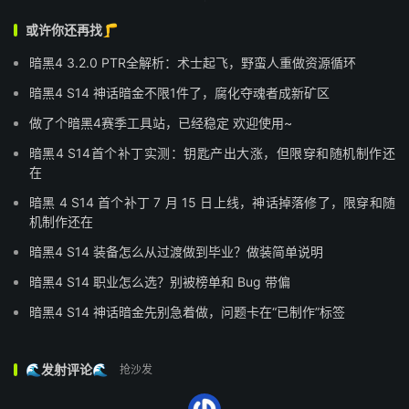
或许你还再找🦵
暗黑4 3.2.0 PTR全解析：术士起飞，野蛮人重做资源循环
暗黑4 S14 神话暗金不限1件了，腐化夺魂者成新矿区
做了个暗黑4赛季工具站，已经稳定 欢迎使用~
暗黑4 S14首个补丁实测：钥匙产出大涨，但限穿和随机制作还
在
暗黑 4 S14 首个补丁 7 月 15 日上线，神话掉落修了，限穿和随
机制作还在
暗黑4 S14 装备怎么从过渡做到毕业？做装简单说明
暗黑4 S14 职业怎么选？别被榜单和 Bug 带偏
暗黑4 S14 神话暗金先别急着做，问题卡在“已制作”标签
🌊发射评论🌊
抢沙发