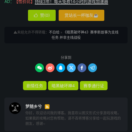
AD：
【性价比】
持续3年！每天免费14小时的游戏加速器
赞(
0
)
赏站长一杯咖灰☕

⚠️未经允许不得转载：
不白给
»
《暗黑破坏神4》赛季新故事为支线
任务 并非主线战役
分享到






剧情任务
暗黑破坏神4
赛季通行证
梦随乡兮

你好，欢迎访问我的博客。我喜欢以图文形式分享游戏攻略，
如果我的攻略对您有帮助，请不吝将博客分享给一起玩游戏的
朋友，感谢~