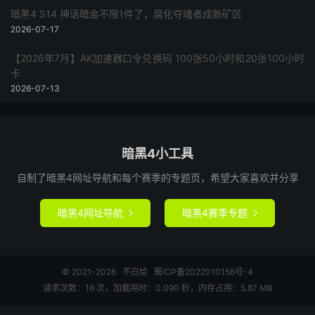
暗黑4 S14 神话暗金不限1件了，腐化夺魂者成新矿区
2026-07-17
【2026年7月】AK加速器口令兑换码 100张50小时和20张100小时
卡
2026-07-13
暗黑4小工具
自制了暗黑4网址导航和每个赛季的专题页，希望大家喜欢并分享
暗黑4网址导航
暗黑4赛季专题


© 2021-2026
不白给
蜀ICP备2022010156号-4
请求次数：16 次，加载用时：0.090 秒，内存占用：5.87 MB