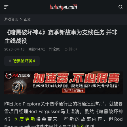


游戏资讯
正文

《暗黑破坏神4》赛季新故事为支线任务 并非
主线战役
2023-04-13
阅读(
1476
)
评论(0)
赞(
0
)

#
暗黑破坏神4
昨日Joe Piepiora关于赛季通行证的报道还没热乎，就被暴
雪项目经理Rod Fergusson马上澄清。虽然《暗黑破坏神
4》
季度更新
将会带来一些新的故事内容，但Rod
Fergusson表示这些内容并不是主线
战役
级别。