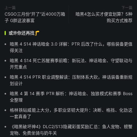
上一篇
下一篇
CSGO三月份“开了”近4000万箱
暗黑4怎么买才便宜划算？5种
子 G胖这波暴富
购买方式推荐
或许你还再找🦵
暗黑 4 S14 神话暗金 3.0 详解：PTR 后改了什么，哪些装备更值
得关注
暗黑 4 S14 死亡苏醒赛季前瞻：新玩法、神话暗金、守望联动与
开荒重点
暗黑 4 S14 PTR 职业调整解读：压制体系大砍，神话装备重新规
划设计
暗黑 4 第 14 赛季 PTR 解析：神话暗金、独狼模式和赛季 Boss
全整理
格林铁砧威能上大分，多职业坚韧大提升：决断、格挡、化劲这
一套真香了
《暗黑破坏神4》DLC2/S13隐藏彩蛋奖励汇总：鱼人宠物、螃蟹
宠物、免费坐骑与奶牛关