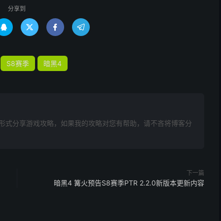
分享到




S8赛季
暗黑4
形式分享游戏攻略，如果我的攻略对您有帮助，请不吝将博客分
下一篇
暗黑4 篝火预告S8赛季PTR 2.2.0新版本更新内容