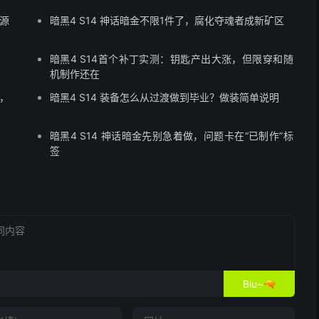
资源
暗黑4 S14 神话暗金不限1件了，腐化夺魂者成新矿区
暗黑4 S14首个补丁实测：钥匙产出大涨，但限穿和随
机制作还在
了，
暗黑4 S14 装备怎么从过渡做到毕业？做装简单说明
暗黑4 S14 神话暗金先别急着做，问题卡在“已制作”标
签
Biu~🔫