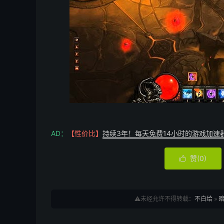
AD：
【性价比】
持续3年！每天免费14小时的游戏加速
赞(
0
)

⚠️未经允许不得转载：
不白给
»
暗