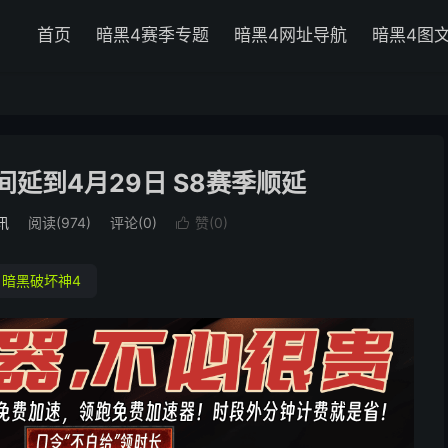
首页
暗黑4赛季专题
暗黑4网址导航
暗黑4图
间延到4月29日 S8赛季顺延
讯
阅读(
974
)
评论(0)
赞(
0
)

暗黑破坏神4