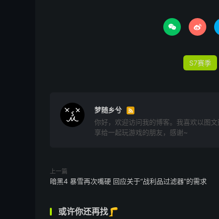


S7赛季
梦随乡兮

你好，欢迎访问我的博客。我喜欢以图文
享给一起玩游戏的朋友，感谢~
上一篇
暗黑4 暴雪再次嘴硬 回应关于“战利品过滤器”的需求
或许你还再找🦵