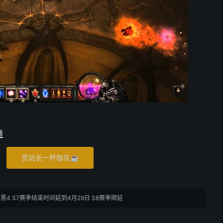
器
赏站长一杯咖灰☕
黑4 S7赛季结束时间延到4月29日 S8赛季顺延