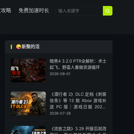

文攻略
免费加速时长

🤪新整的活
暗黑4 3.2.0 PTR全解析：术士
起飞，野蛮人重做资源循环
2026-08-01
《潜行者 2》DLC 定档《刺客
信条》等 13 款 Xbox 游戏补
送 PC 版｜游戏日报 2026-
07-28
2026-07-28
《流放之路》3.29 开服后就改