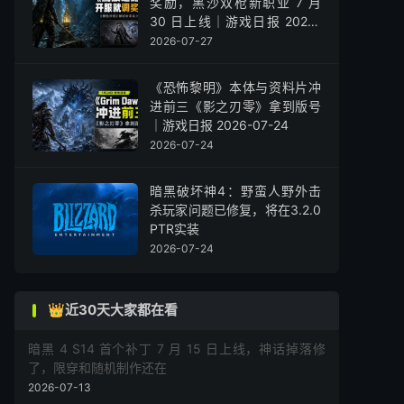
奖励，黑沙双枪新职业 7 月
30 日上线｜游戏日报 2026-
07-27
2026-07-27
《恐怖黎明》本体与资料片冲
进前三《影之刃零》拿到版号
｜游戏日报 2026-07-24
2026-07-24
暗黑破坏神4：野蛮人野外击
杀玩家问题已修复，将在3.2.0
PTR实装
2026-07-24
👑近30天大家都在看
暗黑 4 S14 首个补丁 7 月 15 日上线，神话掉落修
了，限穿和随机制作还在
2026-07-13