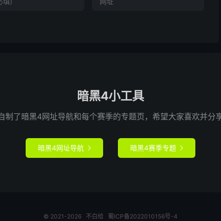
暗黑4小工具
自制了暗黑4网址导航和每个赛季的专题页，希望大家喜欢并分
暗黑4网址导航
暗黑4赛季专题


© 2021-2026
不白给
蜀ICP备2022010156号-4