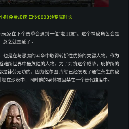
4小时免费加速 口令8888领专属时长
 还暗示玩家在下个赛季会遇到一位“老朋友”。这个神秘角色会是
，总之就是延了~
一，也是在与恶魔的斗争中取得转折性优势的关键人物。作为
为避难所世界中最危险的人物。为了对抗这个威胁，庇护所的
都是徒劳无功的，因为佐尔图·库勒已经发现了通往永生的秘
并埋在沙漠中，同时他的身体被囚禁在一个替代维度中。